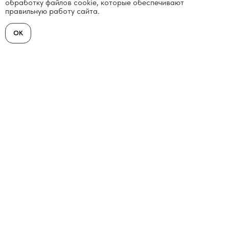
обработку файлов cookie, которые обеспечивают
правильную работу сайта.
OK
Каталог
Написать письмо
Телеграм
Вконтакте
Центр недвижимости
"Северная столица"
Санкт-Петербург,
ул. Большая Пушкарская 22
БЦ Сенатор , офис 502
7 (812) 900-74-00
sevstol@inbox.ru
Каталог новостроек
Каталог планировок