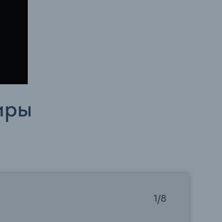
иры
1/8