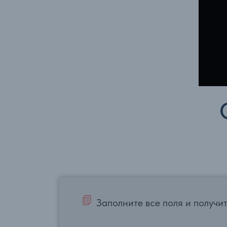
ка
ая
Заполните все поля и получи