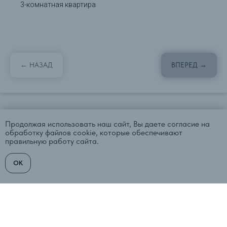
3-комнатная квартира
← НАЗАД
ВПЕРЕД →
Продолжая использовать наш сайт, Вы даете согласие на
обработку файлов cookie, которые обеспечивают
правильную работу сайта.
OK
Каталог
Написать письмо
Телеграм
Вконтакте
Центр недвижимости
"Северная столица"
Санкт-Петербург,
ул. Большая Пушкарская 22