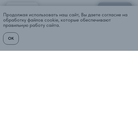
← НАЗАД
ВПЕРЕД →
Продолжая использовать наш сайт, Вы даете согласие на
обработку файлов cookie, которые обеспечивают
правильную работу сайта.
OK
Каталог
Написать письмо
Телеграм
Вконтакте
Центр недвижимости
"Северная столица"
Санкт-Петербург,
ул. Большая Пушкарская 22
БЦ Сенатор , офис 502
7 (812) 900-74-00
sevstol@inbox.ru