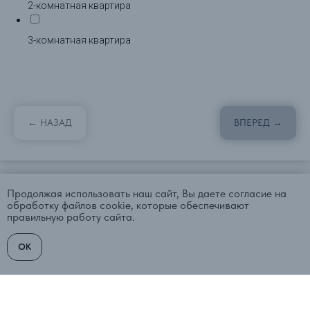
2-комнатная квартира
3-комнатная квартира
← НАЗАД
ВПЕРЕД →
Продолжая использовать наш сайт, Вы даете согласие на
обработку файлов cookie, которые обеспечивают
правильную работу сайта.
OK
Каталог
Написать письмо
Телеграм
Вконтакте
Центр недвижимости
"Северная столица"